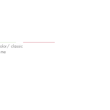
color/ classic
rame