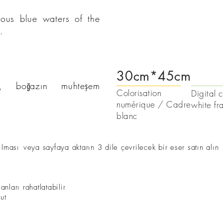
eous blue waters of the
.
30cm*45cm
e, boğazın muhteşem
Colorisation
Digital 
numérique / Cadre
white f
blanc
ılması
veya sayfaya aktarın 3 dile çevrilecek bir eser satın alın
nları rahatlatabilir
ut